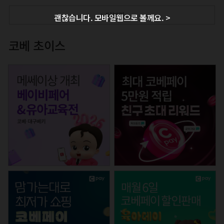
+ 더보기
괜찮습니다. 모바일웹으로 볼께요. >
코베 초이스