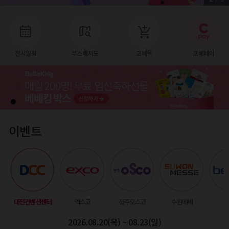
전시일정
부스배치도
코베몰
코베페이
이벤트
대전컨벤션센터
엑스코
청주오스코
수원메쎄
벡
2026.08.20(목) ~ 08.23(일)