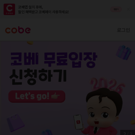
코베앱 설치 후에,

앱열기
할인 혜택받고 코베페이 사용하세요!
로그인
2
/
3