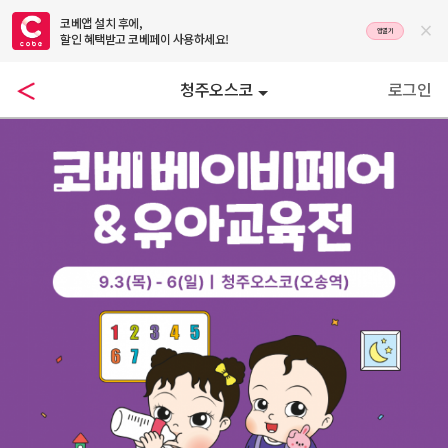
코베앱 설치 후에,

앱열기
할인 혜택받고 코베페이 사용하세요!
청주오스코
로그인