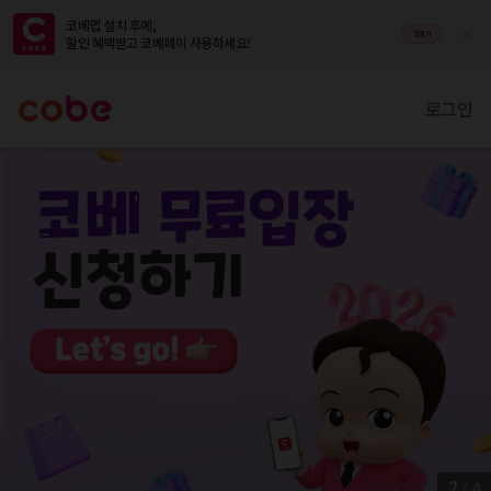
코베앱 설치 후에,

앱열기
할인 혜택받고 코베페이 사용하세요!
로그인
2
/
4