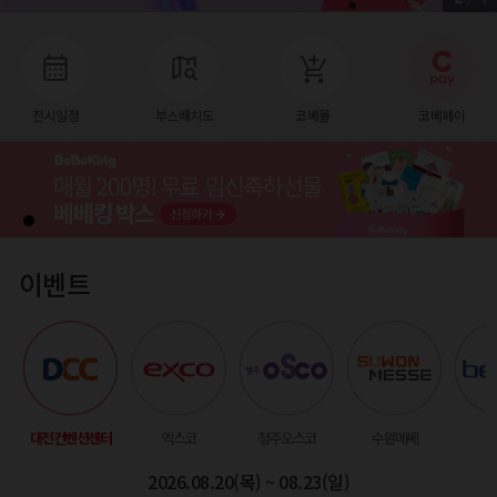
전시일정
부스배치도
코베몰
코베페이
이벤트
대전컨벤션센터
엑스코
청주오스코
수원메쎄
벡
2026.08.20(목) ~ 08.23(일)