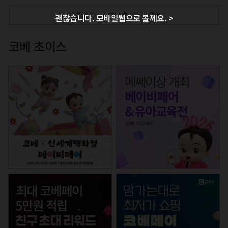
+ 더보기
괜찮습니다. 모바일웹으로 볼께요. >
코베 초이스