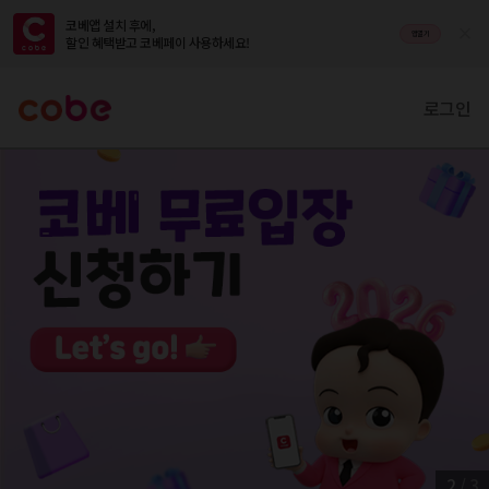
코베앱 설치 후에,

앱열기
할인 혜택받고 코베페이 사용하세요!
로그인
2
/
3