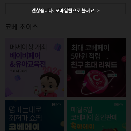
+ 더보기
괜찮습니다. 모바일웹으로 볼께요. >
코베 초이스