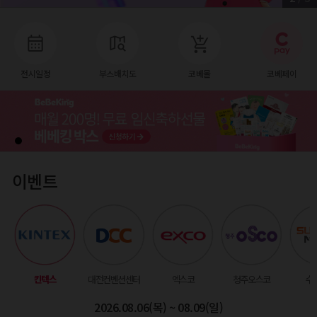
전시일정
부스배치도
코베몰
코베페이
이벤트
킨텍스
대전컨벤션센터
엑스코
청주오스코
수
2026.08.06(목) ~ 08.09(일)