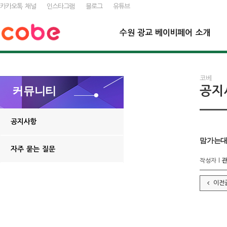
카카오톡 채널
인스타그램
블로그
유튜브
수원 광교 베이비페어 소개
코베
공지
커뮤니티
공지사항
맘가는대로
자주 묻는 질문
작성자 l
이전