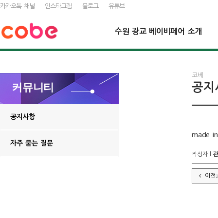
카카오톡 채널
인스타그램
블로그
유튜브
수원 광교 베이비페어 소개
코베
공지
커뮤니티
공지사항
made i
자주 묻는 질문
작성자 l
이전