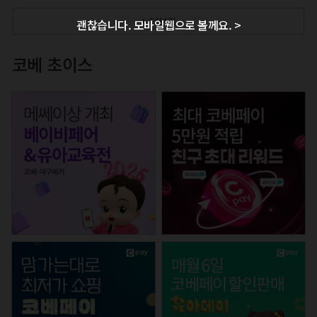
+ 더보기
괜찮습니다. 모바일웹으로 볼께요. >
코베 초이스