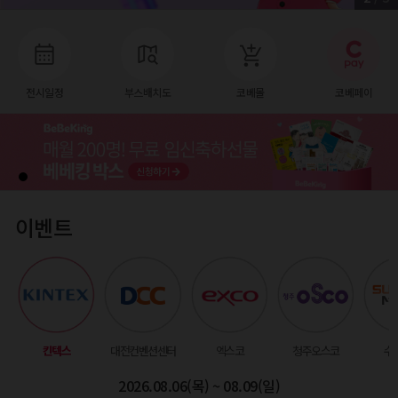
전시일정
부스배치도
코베몰
코베페이
이벤트
킨텍스
대전컨벤션센터
엑스코
청주오스코
수
2026.08.06(목) ~ 08.09(일)