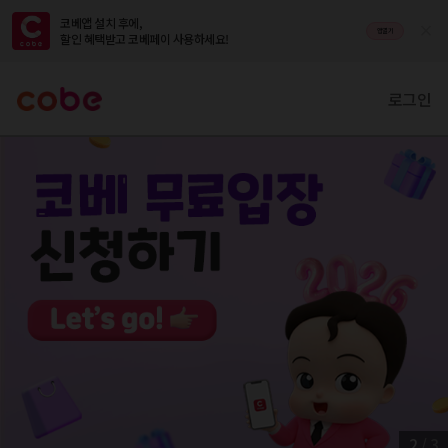
코베앱 설치 후에,

앱열기
할인 혜택받고 코베페이 사용하세요!
로그인
2
/
3