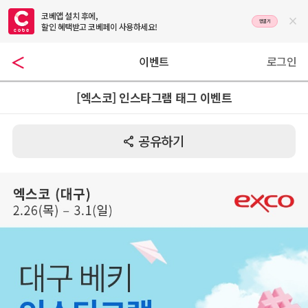
코베앱 설치 후에,

앱열기
할인 혜택받고 코베페이 사용하세요!
이벤트
로그인
[엑스코] 인스타그램 태그 이벤트
공유하기
