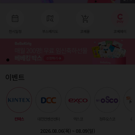
전시일정
부스배치도
코베몰
코베페이
이벤트
킨텍스
대전컨벤션센터
엑스코
청주오스코
수
2026.08.06(목) ~ 08.09(일)