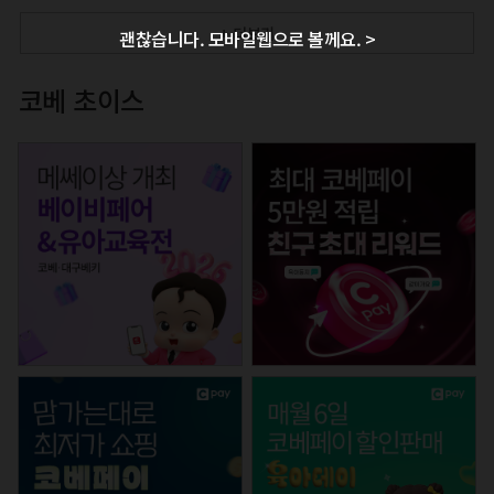
+ 더보기
괜찮습니다. 모바일웹으로 볼께요. >
코베 초이스