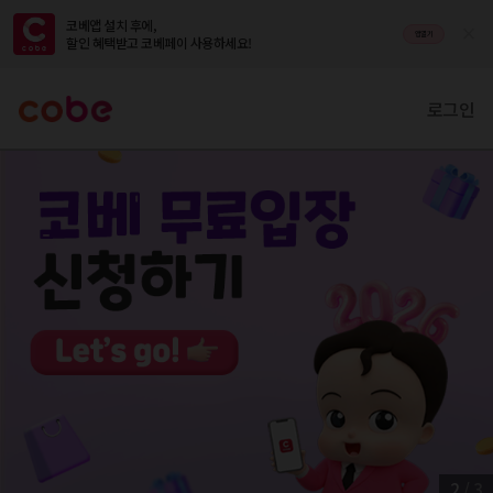
코베앱 설치 후에,

앱열기
할인 혜택받고 코베페이 사용하세요!
로그인
2
/
3