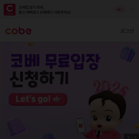
코베앱 설치 후에,

앱열기
할인 혜택받고 코베페이 사용하세요!
로그인
2
/
3