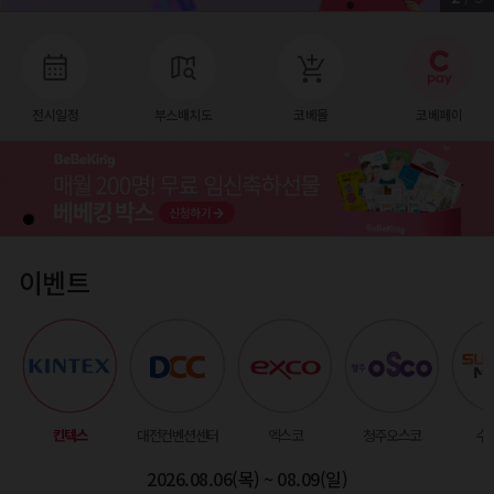
전시일정
부스배치도
코베몰
코베페이
이벤트
킨텍스
대전컨벤션센터
엑스코
청주오스코
수
2026.08.06(목) ~ 08.09(일)