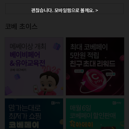
+ 더보기
괜찮습니다. 모바일웹으로 볼께요. >
코베 초이스