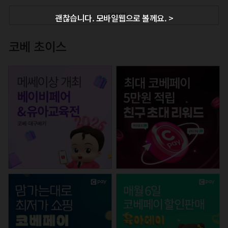
+ 더보기
괜찮습니다. 모바일웹으로 볼께요. >
코베 초이스