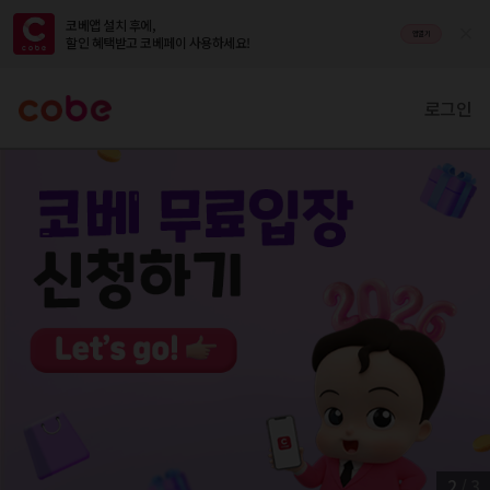
코베앱 설치 후에,

앱열기
할인 혜택받고 코베페이 사용하세요!
로그인
2
/
3