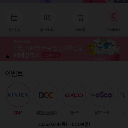
전시일정
부스배치도
코베몰
코베페이
이벤트
킨텍스
대전컨벤션센터
엑스코
청주오스코
수
2026.08.06(목) ~ 08.09(일)