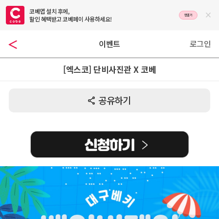
코베앱 설치 후에,

앱열기
할인 혜택받고 코베페이 사용하세요!
이벤트
로그인
[엑스코] 단비사진관 X 코베
공유하기
