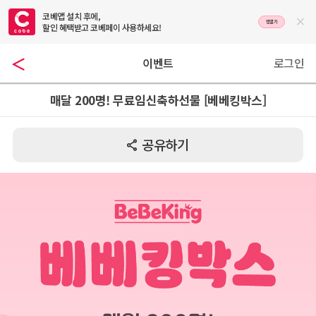
코베앱 설치 후에,

앱열기
할인 혜택받고 코베페이 사용하세요!
이벤트
로그인
매달 200명! 무료임신축하선물 [베베킹박스]
공유하기
