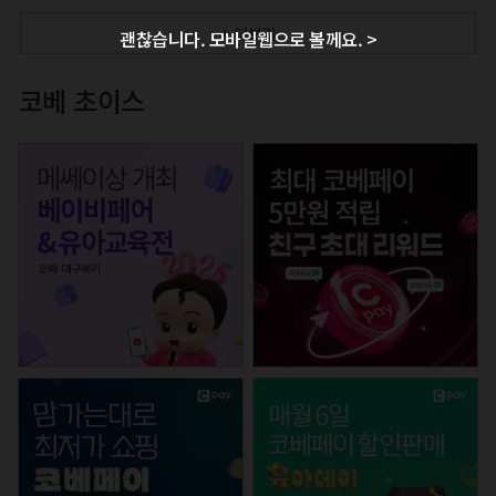
+ 더보기
괜찮습니다. 모바일웹으로 볼께요. >
코베 초이스