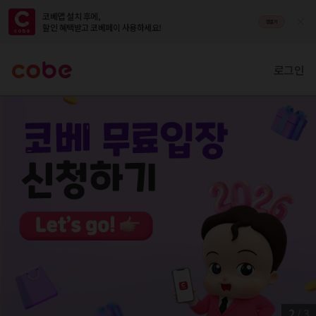
코베앱 설치 후에,

앱열기
할인 혜택받고 코베페이 사용하세요!
로그인
2
/
3