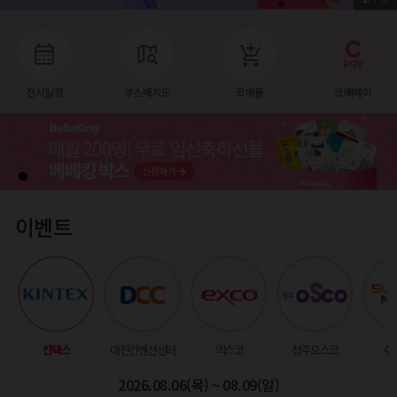
전시일정
부스배치도
코베몰
코베페이
이벤트
킨텍스
대전컨벤션센터
엑스코
청주오스코
수
2026.08.06(목) ~ 08.09(일)