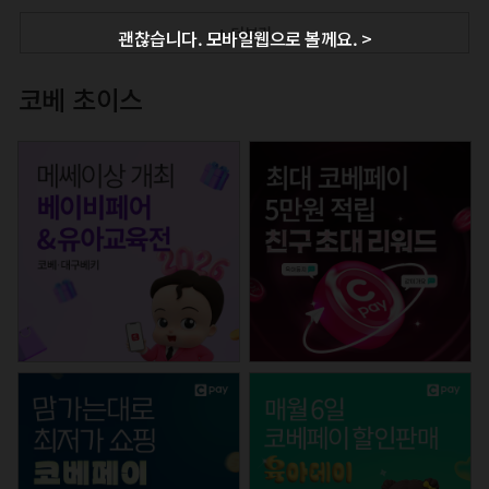
+ 더보기
괜찮습니다. 모바일웹으로 볼께요. >
코베 초이스