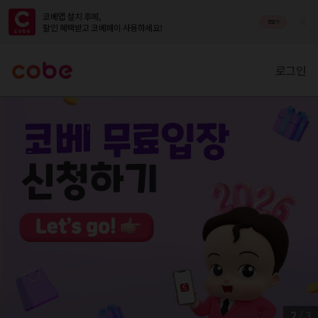
코베앱 설치 후에,

앱열기
할인 혜택받고 코베페이 사용하세요!
로그인
2
/
3