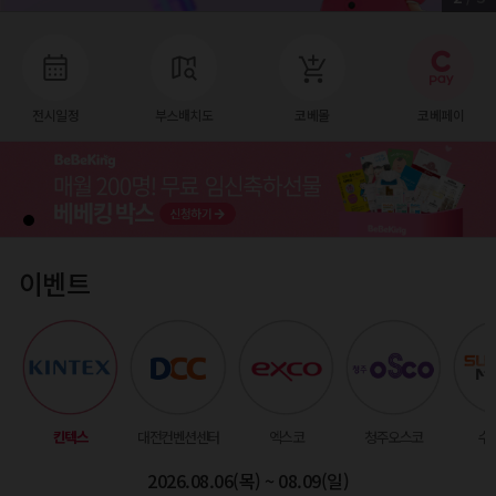
전시일정
부스배치도
코베몰
코베페이
이벤트
킨텍스
대전컨벤션센터
엑스코
청주오스코
수
2026.08.06(목) ~ 08.09(일)