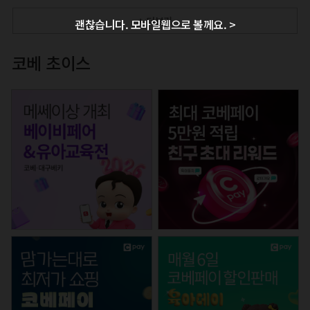
+ 더보기
괜찮습니다. 모바일웹으로 볼께요. >
코베 초이스