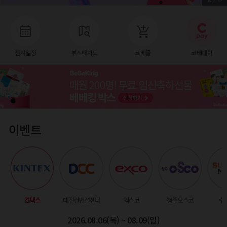
전시일정
부스배치도
코베몰
코베페이
이벤트
킨텍스
대전컨벤션센터
엑스코
청주오스코
수
2026.08.06(목) ~ 08.09(일)