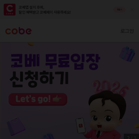
코베앱 설치 후에,

앱열기
할인 혜택받고 코베페이 사용하세요!
로그인
2
/
3