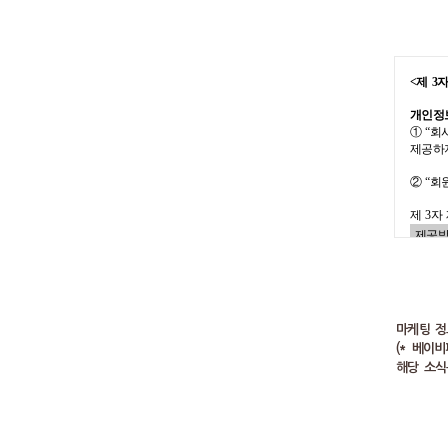
㈜이상
서
⑥
이
1)
비
배송서
있
<
제
3
자
한
배
2)
회
계
개인정
① “회
㈜
아이
⑦
할인
제공하
일부
1)
포
② “회
세종텔
제
㈜다우
제
3
자
홈
2)
오
제공받
사
관할 
(
주
)
이
추가
3)
온
(주)수
정보
조
㈜
수원
(주)
4)
적
카카오
있
㈜메쎄
마케팅 정
※ 제
5)
사
(* 베이
구
해당 소식
6)
기
엑스
자
⑧
상
정보