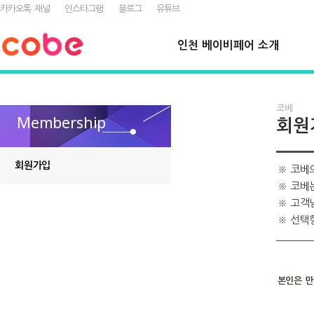
카카오톡 채널
인스타그램
블로그
유튜브
인천 베이비페어 소개
코베
Membership
회원
회원가입
※ 코베
※ 코베
※ 고객
※ 선택
본인은 만