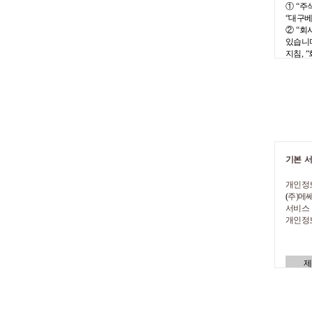
1)
전
①
“
주
커뮤니
“
대구
2)
전
②
“
회
있습니
②
회
지침
, “
회사
홈페
2.
개인
“
회사
”
③
서비
①
본
1)
코
통합
I
2)
사용
②
물
④
판
1)
전
3.
개인
기본
개
2)
온
“
회사
”
개인정
위
범죄기
(
주
)
메쎄
3)
온
서비스
관
개인정
①
회
⑤
상
분류
서비
1)
카
제
회원
말
가입
한국사
2)
코
말
3)
코