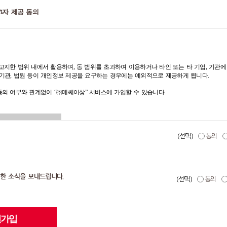
여부
,
자녀이름
(
태
3자 제공 동의
예정일
),
관심분야
이메일
,
연락처
(
휴대폰번호
),
직
는 안심번호
),
배송지
찜
”
기능을
이용
할
수
분야
다를 경우에는 수취
재화 또는 서비스의 제공 목적이 달성된 후
한
자로서
,
 있습니다
.
파기
품명
,
주문수량, 구매
고지한 범위 내에서 활용하며
,
동 범위를
초과하여 이용하거나 타인 또는 타 기업
,
기관에
(
단
,
관계법령에
정해진 규정에 따라
법정기
주소
,
수취인연락
따라
상품
구매액의
기관
,
법원 등이 개인정보 제공을 요구하는 경우에는 예외적으로 제공하게 됩니다
.
간 동안 보관
)
부호번호
,
희망배송일
시 회원
상태 값
립
/
사용이
가능하도록
 동의 여부와 관계없이
“㈜메쎄이상”
서비스에 가입할 수 있습니다
.
용
할
수
있는
온라인
메일
기록
아
오프라인에서
성명
,
생년월일
),
주
주문금액
정보제공
,
스를
이용할
때
표시된
(선택)
동의
이메일
,
홍보를 위한 마케팅
업
,
주소
,
제공 대상에 제공된 날부터
2
년 또는 개인
트를
적립
받을
수
M
등
)
명
),
정보 제공 동의 철회 전까지
품
또는
서비스를
일
),
관심분야
대한 소식을 보내드립니다.
역이
있어야
합니다
.
(선택)
동의
이메일
,
연락처
(
휴대폰
재화 또는 서비스의 제공 목적이 달성된 후
제공할
수
있으며
파기
화상
,
이미지
등의
수 있으며
,
마케팅 활용에 대하