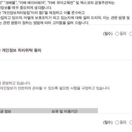
육전
”, “
대구
베이비앤키즈페어
”, “
미베
베이비페어
”, “
미베
유아교육전
”
등
(
이하
“
전시회
”
전
” “
코베몰
”, “
미베
베이비페어
”, “
미베
유아교육전
”
및
엑스코와
공동주관하는
니다
.
인정보를
매우
중요하게
생각합니다
.
하
“
개인정보처리방침
”
이라
함
)”
을
제정하고
이를
준수하고
수집되고
있으며
,
어떻게
보호조치가
되고
있는지에
대해
알려
드리며
,
이는
관련
법령
및
를
이용할
수
있는
는
관련
법령이
정하는
방법에
따라
고지함을
알려
드립니다
.
원으로서
모든
(필수)
동의
동의
여부
확인
및
추후
법정
대리인에
대한
본인
확인
,
회원에
대한
고지
사항
전달
,
미베유아교육전
등
),
포인트
·
적립
사용
정산
,
고객센터
운영
,
불량회원
부정이용
방지
및
한 개인정보 처리위탁 동의
회사
및
제휴사
상품
/
서비스
안내
및
권유
,
혜택
및
서비스
개발을
위한
통계분석
및
연구
를
이용하는
법인사업자
또는
개인사업자를
말합니다
.
를
제출한
리와
원활한
운영을
우려가
있는
민감한
개인정보
(
인종
및
민족
,
사상
및
신조
,
출신지
및
본적지
,
정치적
성
습니다
.
여 운영하고 있습니다
.
해
선정된
판매담당자를
 개인정보가 안전하게 관리될 수 있도록 필요한 사항을 규정하고 있습니다
.
와
용역을
제공하는
S
연동로그인 아이디를 통한 가
제공하는
서비스를
공 정보
보유 및 이용기간
사진
),
보조 이메일
,
이메일 수
이체
,
무통장 입금
(
가
회원탈퇴 시 혹은
위탁계약 종료 시까지
제공하는
서비스를
(필수)
동의
제처리
입확인정보
(DI),
이메일
,
연락처
(
휴대폰
사전
판매
,
예약하는