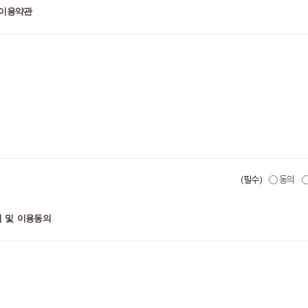
 이용약관
함한
출산
∙
육아
∙
교육
관련
제반
서비스
(
이하
“
서비스
”)
를
고객이
이용함에
있어
상품
또는
서비스
이용절차
등에
관한
사항을
규정함을
목적으로
합니다
. PC
통신
,
무선
등을
이용
(필수)
동의
 및 이용동의