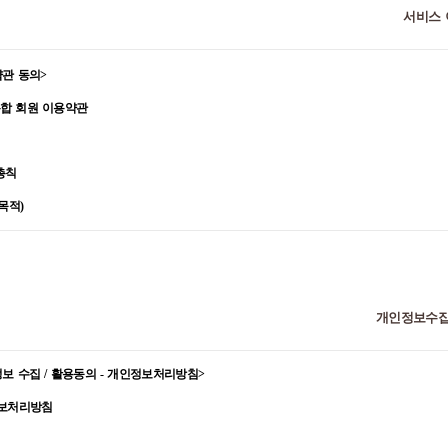
서비스
약관
동의
>
통합
회원
이용약관
총칙
목적
)
관은
주식회사
메쎄이상
(
이하
“
회사
”)
가
제공하는
“
서비스
홈페이지
”
에서
전자상거래를
포
는
자
간의
권리
,
의무
등
기타
필요사항
,
회원과
회사간의
권리
,
의무
,
책임사항
및
회원의
거래에
대해서도
그
성질에
반하지
않는
한
이
약관을
준용합니다
.
서비스
홈페이지의
종류
: “cobe.co.kr” , “cobemall.com” , “m.cobe.co.kr”
개인정보수집
용어
및
서비스의
정의
)
정보
수집
/
활용동의
-
개인정보처리방침
>
관에서
사용하는
주요
용어의
정의는
다음과
같습니다
.
보처리방침
서비스는
다음과
같습니다
.