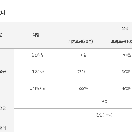
안내
요금
분
차량
기본요금(30분)
초과요금(10
일반차량
500원
200원
요금
대형차량
750원
300원
특대형차량
1,000원
400원
무료
요금
감면(50%)
문의