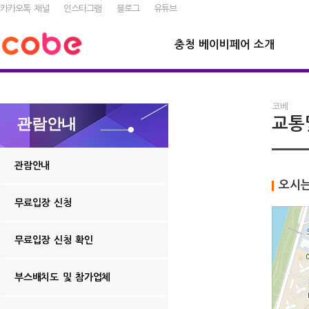
카카오톡 채널
인스타그램
블로그
유튜브
충청 베이비페어 소개
코베
교통
관람안내
관람안내
오시는
무료입장 신청
무료입장 신청 확인
부스배치도 및 참가업체