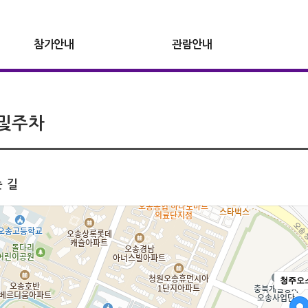
참가안내
관람안내
및주차
 길
청주오