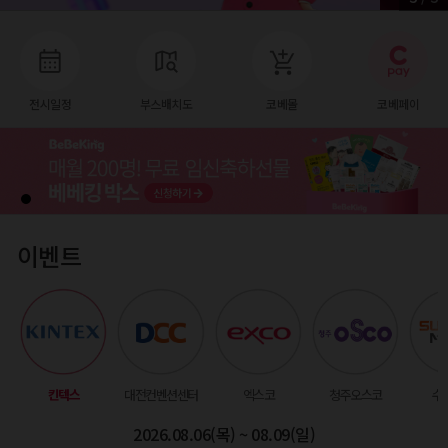
전시일정
부스배치도
코베몰
코베페이
이벤트
킨텍스
대전컨벤션센터
엑스코
청주오스코
수
2026.08.06(목) ~ 08.09(일)