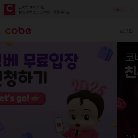
코베앱 설치 후에,

앱열기
할인 혜택받고 코베페이 사용하세요!
로그인
3
/
3