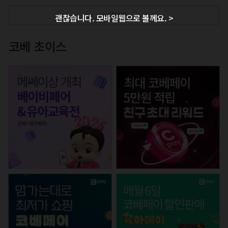
+ 더보기
괜찮습니다. 모바일웹으로 볼께요. >
코베 초이스